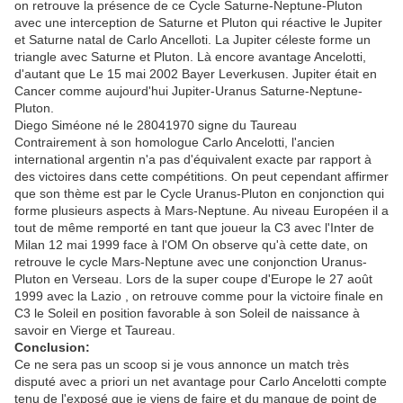
on retrouve la présence de ce Cycle Saturne-Neptune-Pluton
avec une interception de Saturne et Pluton qui réactive le Jupiter
et Saturne natal de Carlo Ancelloti. La Jupiter céleste forme un
triangle avec Saturne et Pluton. Là encore avantage Ancelotti,
d'autant que Le 15 mai 2002 Bayer Leverkusen. Jupiter était en
Cancer comme aujourd'hui Jupiter-Uranus Saturne-Neptune-
Pluton.
Diego Siméone né le 28041970 signe du Taureau
Contrairement à son homologue Carlo Ancelotti, l'ancien
international argentin n'a pas d'équivalent exacte par rapport à
des victoires dans cette compétitions. On peut cependant affirmer
que son thème est par le Cycle Uranus-Pluton en conjonction qui
forme plusieurs aspects à Mars-Neptune. Au niveau Européen il a
tout de même remporté en tant que joueur la C3 avec l'Inter de
Milan 12 mai 1999 face à l'OM On observe qu'à cette date, on
retrouve le cycle Mars-Neptune avec une conjonction Uranus-
Pluton en Verseau. Lors de la super coupe d'Europe le 27 août
1999 avec la Lazio , on retrouve comme pour la victoire finale en
C3 le Soleil en position favorable à son Soleil de naissance à
savoir en Vierge et Taureau.
Conclusion:
Ce ne sera pas un scoop si je vous annonce un match très
disputé avec a priori un net avantage pour Carlo Ancelotti compte
tenu de l'exposé que je viens de faire et du manque de point de