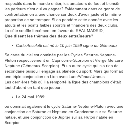
respectifs dans le monde entier, les amateurs de foot et biensûr
les parieurs c'est qui va gagner? Evidemment dans ce genre de
confrontation on a une chance sur deux d'avoir juste et la même
proportion de se tromper. Si on pondère cette donnée avec les
atouts et les points faibles sportifs et financiers des deux clubs.
La côte souffle forcément en faveur du REAL MADRID;
Que disent les thèmes des deux entraîneurs?
Carlo Ancelotti est né le 10 juin 1959 signe du Gémeaux
:
Sa carte du ciel est dominée par les Cycles Saturne-Neptune-
Pluton respectivement en Capricorne-Scorpion et Vierge Mercure
Neptune (Gémeaux-Scorpion). Et un autre cycle qui n'a rien de
secondaire puisqu'il engage sa planète du sport: Mars qui formait
une triple conjonction en Lion avec Lune/Vénus/Uranus.
Les dernières fois où il a remporté la ligue des champions c'était
tout d'abord en tant que joueur:
Le 24 mai 1989:
où dominait également le cycle Saturne-Neptune-Pluton avec une
conjonction de Saturne et Neptune en Capricorne sur sa Saturne
natale, et une conjonction de Jupiter sur sa Pluton natale en
Scorpion.