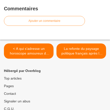
Commentaires
Ajouter un commentaire
< A qui s’adresse un
La refonte du paysage
horoscope amoureux de
politique français après la
couple?
victoire du FN aux
européennes et l'affaire
Pygmalion >
Hébergé par Overblog
Top articles
Pages
Contact
Signaler un abus
C.G.U.