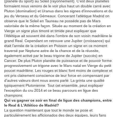
(planète du sport) au Soleil (rayonnement). C'est deux planètes
formaient nous venons de le voir plus haut un double carré avec
Pluton (domination) et Uranus dans les signes d'innovations et du
jeu du Verseau et du Gémeaux. Concerant l'atlétique Madrid on
observe que le Soleil en Taureau ne possède pas de Mars
valorisée de la même façon. Située au moment de la création en
Vierge un signe plus timoré et timide peut expliquer que
l'Atlétique ait souvent été dans l'ombre de son voisin madrilène le
grand Real. Cependant on retrouve une Jupiter (croissance) qui
était l'année de la création en Poisson un signe en ce moment
traversé par Neptune astre de la chance et de la réussite,
également activé par le beau trigone de Jupiter (succès) en
Cancer. De plus Pluton planète de puissance et de pouvoir forme
progressivement un trigone avec le Mars natal en Vierge du petit
poucet madrilène. Les rouges et blanc font moins de complexe et
ont pris clairement conscience de leur force en compensant par
d'autres valeurs dont nous avons parlé: La grinta une qualité
typiquement Plutonienne. Tout cet ensemble, peut expliquer
l'exception du cru 2014 et ce beau parcours en ligue des
champions.
Qui va gagner ce soir en final de ligue des champions, entre
le Real & L'Atlético de Madrid?
La question maintenant que tout le monde se pose et
particulièrement les afficionados des deux équipes, leurs fans