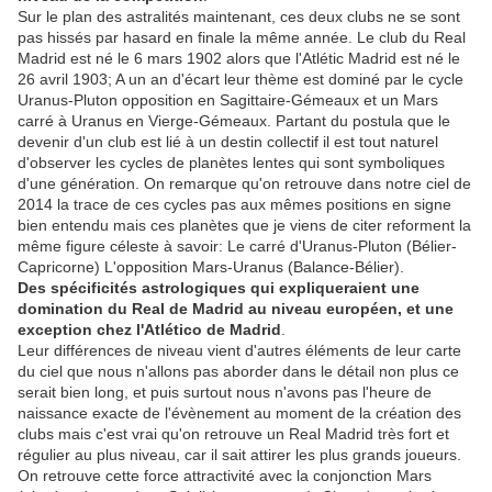
Sur le plan des astralités maintenant, ces deux clubs ne se sont
pas hissés par hasard en finale la même année. Le club du Real
Madrid est né le 6 mars 1902 alors que l'Atlétic Madrid est né le
26 avril 1903; A un an d'écart leur thème est dominé par le cycle
Uranus-Pluton opposition en Sagittaire-Gémeaux et un Mars
carré à Uranus en Vierge-Gémeaux. Partant du postula que le
devenir d'un club est lié à un destin collectif il est tout naturel
d'observer les cycles de planètes lentes qui sont symboliques
d'une génération. On remarque qu'on retrouve dans notre ciel de
2014 la trace de ces cycles pas aux mêmes positions en signe
bien entendu mais ces planètes que je viens de citer reforment la
même figure céleste à savoir: Le carré d'Uranus-Pluton (Bélier-
Capricorne) L'opposition Mars-Uranus (Balance-Bélier).
Des spécificités astrologiques qui expliqueraient une
domination du Real de Madrid au niveau européen, et une
exception chez l'Atlético de Madrid
.
Leur différences de niveau vient d'autres éléments de leur carte
du ciel que nous n'allons pas aborder dans le détail non plus ce
serait bien long, et puis surtout nous n'avons pas l'heure de
naissance exacte de l'évènement au moment de la création des
clubs mais c'est vrai qu'on retrouve un Real Madrid très fort et
régulier au plus niveau, car il sait attirer les plus grands joueurs.
On retrouve cette force attractivité avec la conjonction Mars