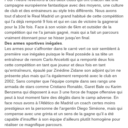
campagne européenne fantastique avec des moyens, une culture
de club et des entraineurs au style très différents. Nous avons
tout d'abord le Real Madrid un grand habitué de cette compétition
qui l'a déjà remporté 9 fois et qui en cas de victoire la gagnerai
pour la 10e fois. Face à son voisin de 6km et outsider de la
compétition qui ne l'a jamais gagné, mais qui a fait un parcours
vraiment étonnant pour se hisser jusqu'en final.
Des armes sportives inégales
.
Les armes pour s'affronter dans le carré vert ce soir semblent à
première vue inégales puisque le Real possède à sa tête un
entraîneur de renom Carlo Ancelotti qui a remporté deux fois
cette compétition en tant que joueur et deux fois en tant
qu'entraîneurs, épaulé par Zinédine Zidane son adjoint qu'on ne
présente plus mais qui l'a également remporté avec le club en
2002; Sans compter que l'équipe compte dans ses rangs une
armada de stars comme Cristiano Ronaldo, Garet Bale ou Karim
Benzema qui disposent à eux 3 une force de frappe offensive qui
peut à tout moment faire des dégâts dans le camp adverse. En
face nous avons à l'Atlético de Madrid un coach certes moins
prestigieux en la personne de l'argentin Diego Siméone, mais qui
compense avec une grinta et un sens de la gagne qu'il a été
capable d'insuffler à son équipe d'ailleurs plutôt homogène pour
réaliser ce magnifique parcours.