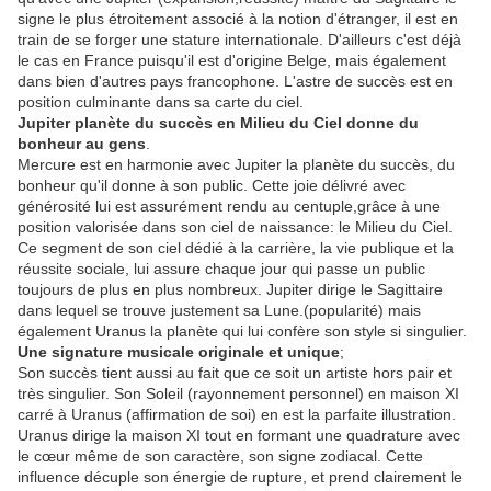
signe le plus étroitement associé à la notion d'étranger, il est en
train de se forger une stature internationale. D'ailleurs c'est déjà
le cas en France puisqu'il est d'origine Belge, mais également
dans bien d'autres pays francophone. L'astre de succès est en
position culminante dans sa carte du ciel.
Jupiter planète du succès en Milieu du Ciel donne du
bonheur au gens
.
Mercure est en harmonie avec Jupiter la planète du succès, du
bonheur qu'il donne à son public. Cette joie délivré avec
générosité lui est assurément rendu au centuple,grâce à une
position valorisée dans son ciel de naissance: le Milieu du Ciel.
Ce segment de son ciel dédié à la carrière, la vie publique et la
réussite sociale, lui assure chaque jour qui passe un public
toujours de plus en plus nombreux. Jupiter dirige le Sagittaire
dans lequel se trouve justement sa Lune.(popularité) mais
également Uranus la planète qui lui confère son style si singulier.
Une signature musicale originale et unique
;
Son succès tient aussi au fait que ce soit un artiste hors pair et
très singulier. Son Soleil (rayonnement personnel) en maison XI
carré à Uranus (affirmation de soi) en est la parfaite illustration.
Uranus dirige la maison XI tout en formant une quadrature avec
le cœur même de son caractère, son signe zodiacal. Cette
influence décuple son énergie de rupture, et prend clairement le