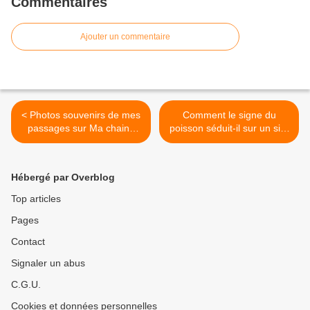
Commentaires
Ajouter un commentaire
< Photos souvenirs de mes
Comment le signe du
passages sur Ma chaine
poisson séduit-il sur un site
Voyance TV
de rencontre? >
Hébergé par Overblog
Top articles
Pages
Contact
Signaler un abus
C.G.U.
Cookies et données personnelles