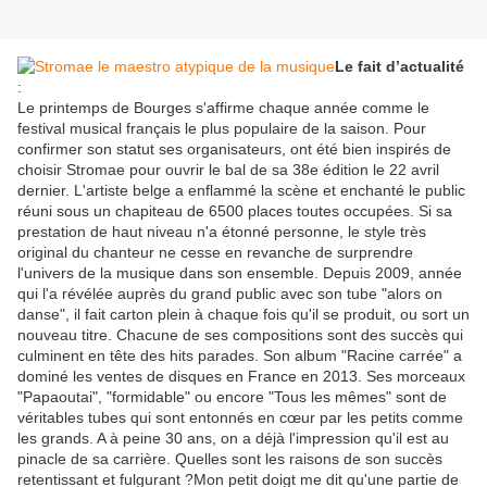
Le fait d’actualité
:
Le printemps de Bourges s'affirme chaque année comme le
festival musical français le plus populaire de la saison. Pour
confirmer son statut ses organisateurs, ont été bien inspirés de
choisir Stromae pour ouvrir le bal de sa 38e édition le 22 avril
dernier. L'artiste belge a enflammé la scène et enchanté le public
réuni sous un chapiteau de 6500 places toutes occupées. Si sa
prestation de haut niveau n'a étonné personne, le style très
original du chanteur ne cesse en revanche de surprendre
l'univers de la musique dans son ensemble. Depuis 2009, année
qui l'a révélée auprès du grand public avec son tube "alors on
danse", il fait carton plein à chaque fois qu'il se produit, ou sort un
nouveau titre. Chacune de ses compositions sont des succès qui
culminent en tête des hits parades. Son album "Racine carrée" a
dominé les ventes de disques en France en 2013. Ses morceaux
"Papaoutai", "formidable" ou encore "Tous les mêmes" sont de
véritables tubes qui sont entonnés en cœur par les petits comme
les grands. A à peine 30 ans, on a déjà l'impression qu'il est au
pinacle de sa carrière. Quelles sont les raisons de son succès
retentissant et fulgurant ?Mon petit doigt me dit qu'une partie de