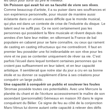
les deux pour sortir du pire le meilleur.
Un Poisson qui avait foi en sa faculté de vivre ses rêves
.
Comme beaucoup d'artiste, il a su puiser dans ses souffrances et
son expérience personnelle, pour réussir de manière aussi
éclatante dans un univers aussi difficile que le monde musical,
qui plus est dans un contexte de crise de l'industrie du disque. Le
talent seul ne suffit pas. Ce ne sont certainement pas les
personnes qui possèdent la fibre musicale et rêvent depuis des
années d'en faire leur métier, en sillonnant la France de bal
populaire en cabaret pour se faire connaître, ou ceux qui rament
de casting en casting infructueux qui me contrediront. Il faut en
premier lieu posséder une foi inébranlable en son rêve pour les
vivre et ne pas se contenter uniquement de rêver sa vie. C'est
parfois l'écueil dans lequel tombent certaines personnes qui ne
croient pas suffisamment en leur talent, et en leur capacité
artistique. Il semblerait que notre star du jour a cru en sa bonne
étoile et su donner ce supplément d'âme à ses créations pour
conquérir un large public.
Une capacité à conquérir un public et soulever les foules
Stromae possède toutes ces potentialités. Avec une Mercure la
planète du chant et de l'écriture accessoirement le maître de son
ascendant (personnalité) Gémeaux en maison XII dans le signe
conquérant du Bélier. Ce signe de feu au côté de la conjonction
Mars-Vénus lui donne autant cette capacité à relever des défis