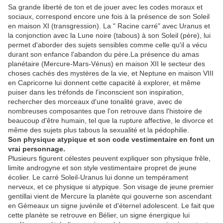
Sa grande liberté de ton et de jouer avec les codes moraux et
sociaux, correspond encore une fois à la présence de son Soleil
en maison XI (transgression). La " Racine carré" avec Uranus et
la conjonction avec la Lune noire (tabous) à son Soleil (père), lui
permet d'aborder des sujets sensibles comme celle qu'il a vécu
durant son enfance l'abandon du père.La présence du amas
planétaire (Mercure-Mars-Vénus) en maison XII le secteur des
choses cachés des mystères de la vie, et Neptune en maison VIII
en Capricorne lui donnent cette capacité à explorer, et même
puiser dans les tréfonds de l'inconscient son inspiration,
rechercher des morceaux d'une tonalité grave, avec de
nombreuses composantes que l'on retrouve dans l'histoire de
beaucoup d'être humain, tel que la rupture affective, le divorce et
même des sujets plus tabous la sexualité et la pédophilie.
Son physique atypique et son code vestimentaire en font un
vrai personnage.
Plusieurs figurent célestes peuvent expliquer son physique frêle,
limite androgyne et son style vestimentaire propret de jeune
écolier. Le carré Soleil-Uranus lui donne un tempérament
nerveux, et ce physique si atypique. Son visage de jeune premier
gentillai vient de Mercure la planète qui gouverne son ascendant
en Gémeaux un signe juvénile et d'éternel adolescent. Le fait que
cette planète se retrouve en Bélier, un signe énergique lui