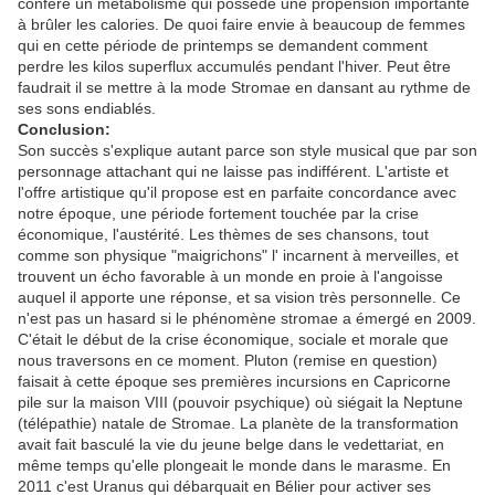
confère un métabolisme qui possède une propension importante
à brûler les calories. De quoi faire envie à beaucoup de femmes
qui en cette période de printemps se demandent comment
perdre les kilos superflux accumulés pendant l'hiver. Peut être
faudrait il se mettre à la mode Stromae en dansant au rythme de
ses sons endiablés.
Conclusion:
Son succès s'explique autant parce son style musical que par son
personnage attachant qui ne laisse pas indifférent. L'artiste et
l'offre artistique qu'il propose est en parfaite concordance avec
notre époque, une période fortement touchée par la crise
économique, l'austérité. Les thèmes de ses chansons, tout
comme son physique "maigrichons" l' incarnent à merveilles, et
trouvent un écho favorable à un monde en proie à l'angoisse
auquel il apporte une réponse, et sa vision très personnelle. Ce
n'est pas un hasard si le phénomène stromae a émergé en 2009.
C'était le début de la crise économique, sociale et morale que
nous traversons en ce moment. Pluton (remise en question)
faisait à cette époque ses premières incursions en Capricorne
pile sur la maison VIII (pouvoir psychique) où siégait la Neptune
(télépathie) natale de Stromae. La planète de la transformation
avait fait basculé la vie du jeune belge dans le vedettariat, en
même temps qu'elle plongeait le monde dans le marasme. En
2011 c'est Uranus qui débarquait en Bélier pour activer ses