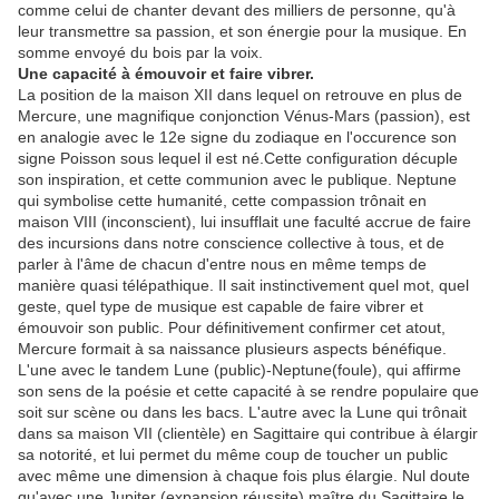
comme celui de chanter devant des milliers de personne, qu'à
leur transmettre sa passion, et son énergie pour la musique. En
somme envoyé du bois par la voix.
Une capacité à émouvoir et faire vibrer.
La position de la maison XII dans lequel on retrouve en plus de
Mercure, une magnifique conjonction Vénus-Mars (passion), est
en analogie avec le 12e signe du zodiaque en l'occurence son
signe Poisson sous lequel il est né.Cette configuration décuple
son inspiration, et cette communion avec le publique. Neptune
qui symbolise cette humanité, cette compassion trônait en
maison VIII (inconscient), lui insufflait une faculté accrue de faire
des incursions dans notre conscience collective à tous, et de
parler à l'âme de chacun d'entre nous en même temps de
manière quasi télépathique. Il sait instinctivement quel mot, quel
geste, quel type de musique est capable de faire vibrer et
émouvoir son public. Pour définitivement confirmer cet atout,
Mercure formait à sa naissance plusieurs aspects bénéfique.
L'une avec le tandem Lune (public)-Neptune(foule), qui affirme
son sens de la poésie et cette capacité à se rendre populaire que
soit sur scène ou dans les bacs. L'autre avec la Lune qui trônait
dans sa maison VII (clientèle) en Sagittaire qui contribue à élargir
sa notorité, et lui permet du même coup de toucher un public
avec même une dimension à chaque fois plus élargie. Nul doute
qu'avec une Jupiter (expansion,réussite) maître du Sagittaire le