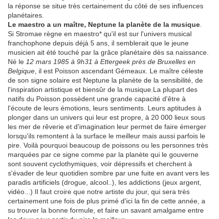
la réponse se situe très certainement du côté de ses influences
planétaires.
Le maestro a un maître, Neptune la planète de la musique
.
Si Stromae règne en maestro* qu'il est sur l'univers musical
franchophone depuis déjà 5 ans, il semblerait que le jeune
musicien ait été touché par la grâce planétaire dès sa naissance.
Né le
12 mars 1985 à 9h31 à Ettergeek près de Bruxelles en
Belgique
, il est Poisson ascendant Gémeaux. Le maître céleste
de son signe solaire est Neptune la planète de la sensibilité, de
l'inspiration artistique et biensûr de la musique.La plupart des
natifs du Poisson possèdent une grande capacité d'être à
l'écoute de leurs émotions, leurs sentiments. Leurs aptitudes à
plonger dans un univers qui leur est propre, à 20 000 lieux sous
les mer de rêverie et d'imagination leur permet de faire émerger
lorsqu'ils remontent à la surface le meilleur mais aussi parfois le
pire. Voilà pourquoi beaucoup de poissons ou les personnes très
marquées par ce signe comme par la planète qui le gouverne
sont souvent cyclothymiques, voir dépressifs et cherchent à
s'évader de leur quotidien sombre par une fuite en avant vers les
paradis artificiels (drogue, alcool..), les addictions (jeux argent,
vidéo...) Il faut croire que notre artiste du jour, qui sera très
certainement une fois de plus primé d'ici la fin de cette année, a
su trouver la bonne formule, et faire un savant amalgame entre