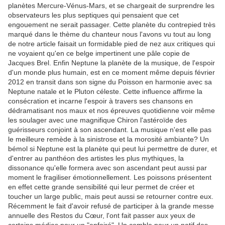
planètes Mercure-Vénus-Mars, et se chargeait de surprendre les
observateurs les plus septiques qui pensaient que cet
engouement ne serait passager. Cette planète du contrepied très
marqué dans le thème du chanteur nous l'avons vu tout au long
de notre article faisait un formidable pied de nez aux critiques qui
ne voyaient qu'en ce belge impertinent une pâle copie de
Jacques Brel. Enfin Neptune la planète de la musique, de l'espoir
d'un monde plus humain, est en ce moment même depuis février
2012 en transit dans son signe du Poisson en harmonie avec sa
Neptune natale et le Pluton céleste. Cette influence affirme la
consécration et incarne l'espoir à travers ses chansons en
dédramatisant nos maux et nos épreuves quotidienne voir même
les soulager avec une magnifique Chiron l'astéroïde des
guérisseurs conjoint à son ascendant. La musique n'est elle pas
le meilleure remède à la sinistrose et la morosité ambiante? Un
bémol si Neptune est la planète qui peut lui permettre de durer, et
d'entrer au panthéon des artistes les plus mythiques, la
dissonance qu'elle formera avec son ascendant peut aussi par
moment le fragiliser émotionnellement. Les poissons présentent
en effet cette grande sensibilité qui leur permet de créer et
toucher un large public, mais peut aussi se retourner contre eux.
Récemment le fait d'avoir refusé de participer à la grande messe
annuelle des Restos du Cœur, l'ont fait passer aux yeux de