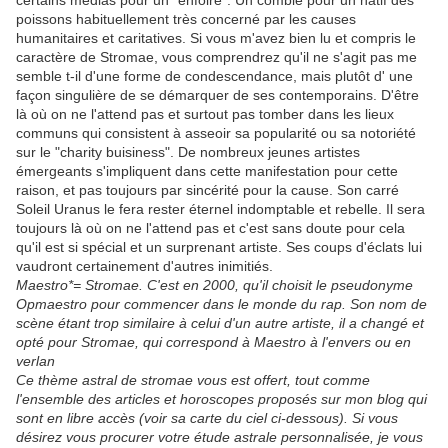
certains médias pour un "enfoiré". Un comble pour un natif des
poissons habituellement très concerné par les causes
humanitaires et caritatives. Si vous m'avez bien lu et compris le
caractère de Stromae, vous comprendrez qu'il ne s'agit pas me
semble t-il d'une forme de condescendance, mais plutôt d' une
façon singulière de se démarquer de ses contemporains. D'être
là où on ne l'attend pas et surtout pas tomber dans les lieux
communs qui consistent à asseoir sa popularité ou sa notoriété
sur le "charity buisiness". De nombreux jeunes artistes
émergeants s'impliquent dans cette manifestation pour cette
raison, et pas toujours par sincérité pour la cause. Son carré
Soleil Uranus le fera rester éternel indomptable et rebelle. Il sera
toujours là où on ne l'attend pas et c'est sans doute pour cela
qu'il est si spécial et un surprenant artiste. Ses coups d'éclats lui
vaudront certainement d'autres inimitiés.
Maestro*= Stromae. C'est en 2000, qu'il choisit le pseudonyme
Opmaestro pour commencer dans le monde du rap. Son nom de
scène étant trop similaire à celui d'un autre artiste, il a changé et
opté pour Stromae, qui correspond à Maestro à l'envers ou en
verlan
Ce thème astral de stromae vous est offert, tout comme
l'ensemble des articles et horoscopes proposés sur mon blog qui
sont en libre accès (voir sa carte du ciel ci-dessous). Si vous
désirez vous procurer votre étude astrale personnalisée, je vous