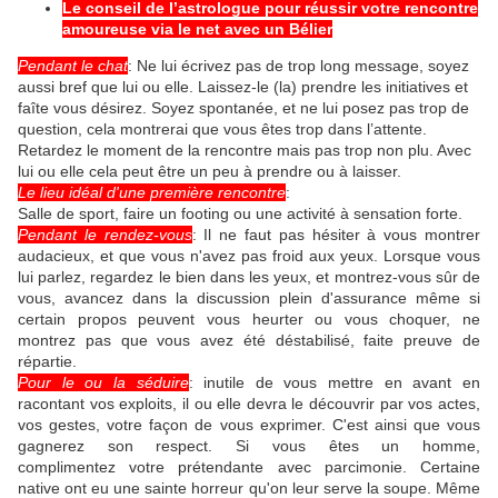
Le conseil de l’astrologue pour réussir votre rencontre
amoureuse via le net avec un Bélier
Pendant le chat
: Ne lui écrivez pas de trop long message, soyez
aussi bref que lui ou elle. Laissez-le (la) prendre les initiatives et
faîte vous désirez. Soyez spontanée, et ne lui posez pas trop de
question, cela montrerai que vous êtes trop dans l’attente.
Retardez le moment de la rencontre mais pas trop non plu. Avec
lui ou elle cela peut être un peu à prendre ou à laisser.
Le lieu idéal d'une première rencontre
:
Salle de sport, faire un footing ou une activité à sensation forte.
Pendant le rendez-vous
: Il ne faut pas hésiter à vous montrer
audacieux, et que vous n'avez pas froid aux yeux. Lorsque vous
lui parlez, regardez le bien dans les yeux, et montrez-vous sûr de
vous, avancez dans la discussion plein d'assurance même si
certain propos peuvent vous heurter ou vous choquer, ne
montrez pas que vous avez été déstabilisé, faite preuve de
répartie.
Pour le ou la séduire
: inutile de vous mettre en avant en
racontant vos exploits, il ou elle devra le découvrir par vos actes,
vos gestes, votre façon de vous exprimer. C'est ainsi que vous
gagnerez son respect. Si vous êtes un homme,
complimentez votre prétendante avec parcimonie. Certaine
native ont eu une sainte horreur qu'on leur serve la soupe. Même