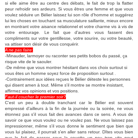
si elle aime être au centre des débats, le fait de trop la flatter
peur refroidir ses ardeurs. Si vous êtres une femme et que vous
voulez séduire un Bélier laissez lui son rôle d'homme et suggérez
lui les choses en touchant sa musculature saillante, mieux encore
en montrant votre aisance relationnel et votre charme vis à vis de
votre entourage. Le fait que d'autres vous fassent des
compliments sur votre gentillesse, votre sourire, ou votre beauté,
va attiser son désir de vous conquérir.
A ne pas faire
:
-Minauder, larmoyer ou raconter ses petits bobos du passé, ça
risque vite de le saouler.
-De même que vous montrer hésitant dans vos choix surtout si
vous êtes un homme soyez force de proposition surtout .
-Contrairement aux idées reçues le Bélier déteste les personnes
qui disent amen à tout. Même s'il montre se montre insistant,
affirmez vos opinions et vos positions.
Faut-il coucher le premier soir?
C'est un peu à double tranchant car le Bélier est souvent
empressé d'ailleurs à la fin de la journée ou la soirée, ne vous
étonnez pas s'il vous fait des avances dans ce sens. A vous de
savoir ce que vous voulez ou ne voulez pas. Ne vous laissez pas
impressionner, même s'il vous donne le sentiment que bien que
vous lui plaisez, il pourrait s'en aller sans retour. Dîtes vous bien
que le fait de passer sous la couette un peu trop vite peut