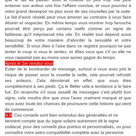
entamer son ardeur une fois l'affaire conclue, et vous pourriez à
votre grand desespoir ne plus avoir de ses nouvelles par la suite.
Le fait d'avoir résisté peut vous amener au contraire à vous faire
désirer et respecter. En même temps vous montrer trop farouche
pourrait être perçu par certains natifs comme un signe de
faiblesse qu'il mépriserait très vite. En réalité tout dépend aussi
beaucoup de votre manière d'aborder la sexualité et votre
sensibilité. Si vous êtes à l'aise dans ce registre pourquoi ne pas
tenter le coup si vous le sentez, et dîtes vous que s'il ou elle ne
vous rappelait pas au moins vous auriez gagné du temps.
Après le 1er rendez-vous
:
Eviter de le bombarder de message, surtout si vous avez pris le
risque de passer sous la couette la veille, cela pourrait refroidir
ses ardeurs. Cela dénoterait en effet, que vous êtes
complètement à ses pieds. Ça le Bélier cela a tendance à le faire
fuir. En revanche s’il vous assailli de messages c’est plutôt bon
signe, cela voudra dire que vous l'avez vraiment marqué et que
vous avez toute les chances de poursuivre cette histoire qui vient
de commencer.
N.B
: Ces conseils sont bien entendus des généralités et ne
tiennent compte que du signe solaire autrement dit le signe
zodiacal, pour des conseils plus pointus et personnalisés, ou pour
connaître votre astro-compatibilité complète avec la personne