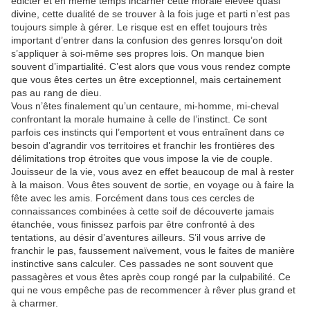
édicter et en même temps incarner cette morale élevée quasi
divine, cette dualité de se trouver à la fois juge et parti n’est pas
toujours simple à gérer. Le risque est en effet toujours très
important d’entrer dans la confusion des genres lorsqu’on doit
s’appliquer à soi-même ses propres lois. On manque bien
souvent d’impartialité. C’est alors que vous vous rendez compte
que vous êtes certes un être exceptionnel, mais certainement
pas au rang de dieu.
Vous n’êtes finalement qu’un centaure, mi-homme, mi-cheval
confrontant la morale humaine à celle de l’instinct. Ce sont
parfois ces instincts qui l’emportent et vous entraînent dans ce
besoin d’agrandir vos territoires et franchir les frontières des
délimitations trop étroites que vous impose la vie de couple.
Jouisseur de la vie, vous avez en effet beaucoup de mal à rester
à la maison. Vous êtes souvent de sortie, en voyage ou à faire la
fête avec les amis. Forcément dans tous ces cercles de
connaissances combinées à cette soif de découverte jamais
étanchée, vous finissez parfois par être confronté à des
tentations, au désir d’aventures ailleurs. S’il vous arrive de
franchir le pas, faussement naïvement, vous le faites de manière
instinctive sans calculer. Ces passades ne sont souvent que
passagères et vous êtes après coup rongé par la culpabilité. Ce
qui ne vous empêche pas de recommencer à rêver plus grand et
à charmer.