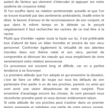
autant de facteur qui viennent s'intercaler et appuyer sur notre
système de croyance initial.
Si l'on souffre dans sa relation sentimentale actuelle et que l'on
se trouve écartelé par des sentiments ambivalents, tiraillé entre le
désir, le besoin d'amour et de reconnaissance de son conjoint, et
que dans le même temps on le déteste ou le perçoit
négativement il faut rechercher les racines de ce mal être à la
racine.
Plutôt que d'embler rejeter toute la faute sur lui, il est préférable
tout d'abord de faire un bilan honnête et sincère de son vécu
personnel. Confronter également la virtualité de ses attentes
inscrites dans son thème natal et son vécu, permet de
comprendre et dénouer les nœuds qui vous empêchent de vivre
sereinement votre relation amoureuse.
Ce processus est souvent long et difficile, car on a parfois
tendance à se fourvoyer.
La première attitude que l'on adopte et qui envenime la situation,
c'est de faire un effet de loupe sur tous les défauts de son
partenaire d'en parler à un de ses proches, parents ou amis qui
vont avoir une vision désastreuse de votre conjoint. Pour
envenimé d'avantage encore les choses, ils vont pensant vous
réconforter prendre partir et vous donner entièrement raison.
Si cette attitude de vos proches peut s'avérer dans un premier
temps apaisante et satisfaire une partie de votre amour propre,