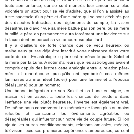
toute son enfance, qui se sont montrés leur amour sera plus
volontiers un atout pour sa vie d'adulte, que si l'on a assisté au
triste spectacle d'un père et d'une mère qui se sont déchirés par
des disputes fratricides, des règlements de compte; La vision
désastreuse d'avoir vue sa mère battue par son père, ou sa mère
humilié le père en permanence aura forcément une incidence sur
la façon dont on perçoit sa vie amoureuse plus tard.
Il y a d'ailleurs de forte chance que ce vécu heureux ou
malheureux puisse déjà être inscrit à votre naissance dans votre
carte du ciel. En astrologie le père est représenté par le Soleil et
la mère par la Lune. A noter d'ailleurs que les astrologues avaient
compris depuis des lustres cette analogie entre la relation père-
mère et mari-épouse puisqu'ils ont symbolisé ces mêmes
luminaires au mari idéal (Soleil) pour une femme et à l'épouse
idéal (Lune) pour un homme;
Une bonne intégration de son Soleil et sa Lune en signe, en
maison et en aspect a toute les chances de produire dans
l'enfance une vie plutôt heureuse, l'inverse est également vrai.
De même nous conserveront en mémoire de façon plus ou moins
refoulée et consciente les évènements agréables ou
désagréables qui influeront sur notre vie de couple future. Si l'on
ajoute les autres conditionnements, relations amicales, médias,
télévision, puis ses premières expériences amoureuses, ce sont