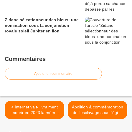
Zidane sélectionneur des bleus: une
nomination sous la conjonction
royale soleil Jupiter en lion
Commentaires
Ajouter un commentaire
< Internet va t-il vraiment
Abolition & commémoration
mourir en 2023 la même
de l'esclavage sous l'égide
année du transit de la
de Neptune en Poisson >
planète de la mort en
Verseau signe des