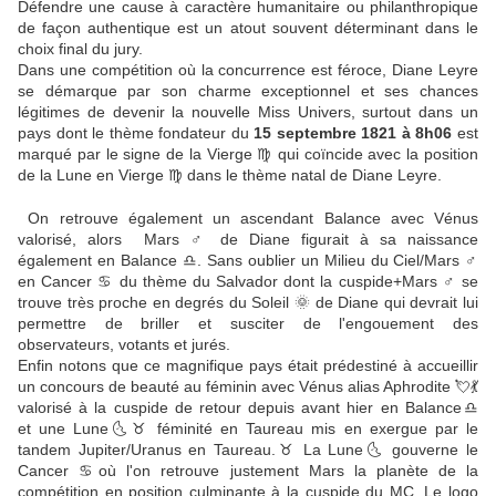
Défendre une cause à caractère humanitaire ou philanthropique
de façon authentique est un atout souvent déterminant dans le
choix final du jury.
Dans une compétition où la concurrence est féroce, Diane Leyre
se démarque par son charme exceptionnel et ses chances
légitimes de devenir la nouvelle Miss Univers, surtout dans un
pays dont le thème fondateur du
15 septembre 1821 à 8h06
est
marqué par le signe de la Vierge ♍ qui coïncide avec la position
de la Lune en Vierge ♍ dans le thème natal de Diane Leyre.
On retrouve également un ascendant Balance avec Vénus
valorisé, alors Mars ♂️ de Diane figurait à sa naissance
également en Balance ♎. Sans oublier un Milieu du Ciel/Mars ♂️
en Cancer ♋ du thème du Salvador dont la cuspide+Mars ♂️ se
trouve très proche en degrés du Soleil 🌞 de Diane qui devrait lui
permettre de briller et susciter de l'engouement des
observateurs, votants et jurés.
Enfin notons que ce magnifique pays était prédestiné à accueillir
un concours de beauté au féminin avec Vénus alias Aphrodite 💘💃
valorisé à la cuspide de retour depuis avant hier en Balance♎
et une Lune🌜♉ féminité en Taureau mis en exergue par le
tandem Jupiter/Uranus en Taureau.♉ La Lune🌜 gouverne le
Cancer ♋où l'on retrouve justement Mars la planète de la
compétition en position culminante à la cuspide du MC. Le logo