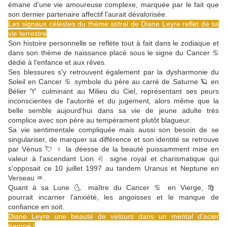
émane d'une vie amoureuse complexe, marquée par le fait que
son dernier partenaire affectif l'aurait dévalorisée.
Les signaux célestes du thème astral de Diane Leyre reflet de sa
vie terrestre
Son histoire personnelle se reflète tout à fait dans le zodiaque et
dans son thème de naissance placé sous le signe du Cancer ♋
dédié à l'enfance et aux rêves.
Ses blessures s'y retrouvent également par la dysharmonie du
Soleil en Cancer ♋ symbole du père au carré de Saturne 🪐 en
Bélier ♈ culminant au Milieu du Ciel, représentant ses peurs
inconscientes de l'autorité et du jugement, alors même que la
belle semble aujourd'hui dans sa vie de jeune adulte très
complice avec son père au tempérament plutôt blagueur.
Sa vie sentimentale compliquée mais aussi son besoin de se
singulariser, de marquer sa différence et son identité se retrouve
par Vénus 💘 ♀️ la déesse de la beauté puissamment mise en
valeur à l'ascendant Lion ♌ signe royal et charismatique qui
s'opposait ce 10 juillet 1997 au tandem Uranus et Neptune en
Verseau ♒.
Quant à sa Lune 🌜 maître du Cancer ♋ en Vierge, ♍
pourrait incarner l'anxiété, les angoisses et le manque de
confiance en soit.
Diane Leyre une beauté de velours dans un mental d'acier
trempé !