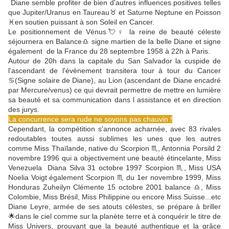
Diane semble profiter de bien d'autres influences positives telles
que Jupiter/Uranus en Taureau♉ et Saturne Neptune en Poisson
♓en soutien puissant à son Soleil en Cancer.
Le positionnement de Vénus💘♀️ la reine de beauté céleste
séjournera en Balance♎ signe martien de la belle Diane et signe
également de la France du 28 septembre 1958 à 22h à Paris.
Autour de 20h dans la capitale du San Salvador la cuspide de
l'ascendant de l'évènement transitera tour à tour du Cancer
♋(Signe solaire de Diane), au Lion (ascendant de Diane encadré
par Mercure/venus) ce qui devrait permettre de mettre en lumière
sa beauté et sa communication dans l assistance et en direction
des jurys.
La concurrence sera rude ne soyons pas chauvin !
Cependant, la compétition s'annonce acharnée, avec 83 rivales
redoutables toutes aussi sublimes les unes que les autres
comme Miss Thaïlande, native du Scorpion ♏, Antonnia Porsild 2
novembre 1996 qui a objectivement une beauté étincelante, Miss
Venezuela Diana Silva 31 octobre 1997 Scorpion ♏, Miss USA
Noelia Voigt également Scorpion ♏ du 1er novembre 1999, Miss
Honduras Zuheilyn Clémente 15 octobre 2001 balance ♎, Miss
Colombie, Miss Brésil, Miss Philippine ou encore Miss Suisse...etc
Diane Leyre, armée de ses atouts célestes, se prépare à briller
🌟dans le ciel comme sur la planète terre et à conquérir le titre de
Miss Univers, prouvant que la beauté authentique et la grâce