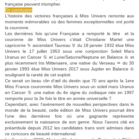
française peuvent triompher.
En conclusion
L'histoire des victoires françaises à Miss Univers remonte aux
moments mémorables où des femmes exceptionnelles ont porté
la couronne.
Les dernières fois qu'une Française a remporté le titre et la
couronne de Miss Univers c'était Christiane Martel une
capricorne ♑ ascendant Taureau ♉ du 18 janvier 1932 élue Miss
Univers le 17 juillet 1953 sous une conjonction Soleil Mars
Uranus en Cancer ♋ et Lune/Saturne/Neptune en Balance ♎ et
plus récemment Iris Mittenaere, une native du Verseau ♒ du 30
janvier 1993 élue Miss Univers 2017 sous Jupiter en Balance ♎
soulignant la rareté de cet exploit.
Ce serait un beau clin d'œil du destin que 70 ans après la 1ere
Miss France couronnée Miss Univers sous un soleil mars Uranus
en Cancer ♋ une native du 4e signe du zodiaque née en 1997
remporte pour la 3e fois le titre en année universelle 7.
Cependant, avec l'avènement de nouvelles perspectives dans le
monde de la beauté, cette édition de Miss Univers pourrait être
l'une des dernières fois où une gagnante représente
exclusivement la naissance de son genre. Nous l'avons cité en
préambule depuis 2012 les candidates trans sont admises dans
ce concours de beauté international.