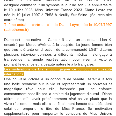
Leyre, la dernière lauréate de Miss France 2022
désignée comme tout un symbole le jour de son 26e anniversaire
le 10 juillet 2023, Miss Universe France 2023. Diane Leyre est
née le 10 juillet 1997 à 7h58 à Neuilly Sur Seine. (Sources site
astrothème)
Thème astral et carte du ciel de Diane Leyre, née le 10/07/1997
(astrotheme.fr)
Diane est donc native du Cancer ♋ avec un ascendant Lion ♌
encadré par Mercure/Vénus à la cuspide. La jeune femme bien
que très tolérante en direction de la communauté LGBT d'après
plusieurs interview données à différents médias, s'engage à
transcender la simple représentation pour viser la victoire,
prônant l'élégance et la beauté naturelle à la française.
Les motivations de Diane pour gagner ce concours de beauté
international
Une nouvelle victoire a un concours de beauté serait à la fois
une belle revanche sur la vie et représenterait un nouveau et
magnifique rêve pour elle, façonnée par une enfance
constamment assaillie par la crainte du jugement d'autrui. Diane
affirme en effet avoir précédemment rêvé sa vie plutôt que la
vivre réellement, mais elle s'est finalement lancée des défis dont
celui de remporter le titre de Miss France. Sa motivation
supplémentaire pour remporter le concours de Miss Univers