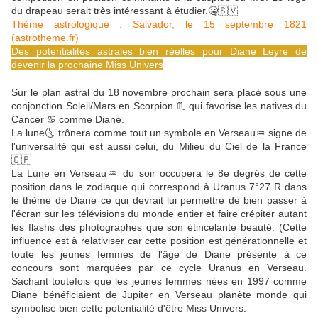
du drapeau serait très intéressant à étudier.🤐🇸🇻
Thème astrologique : Salvador, le 15 septembre 1821
(astrotheme.fr)
Des potentialités astrales bien réelles pour Diane Leyre de
devenir la prochaine Miss Univers
Sur le plan astral du 18 novembre prochain sera placé sous une
conjonction Soleil/Mars en Scorpion ♏ qui favorise les natives du
Cancer ♋ comme Diane.
La lune🌜 trônera comme tout un symbole en Verseau♒ signe de
l'universalité qui est aussi celui, du Milieu du Ciel de la France
🇨🇵.
La Lune en Verseau♒ du soir occupera le 8e degrés de cette
position dans le zodiaque qui correspond à Uranus 7°27 R dans
le thème de Diane ce qui devrait lui permettre de bien passer à
l'écran sur les télévisions du monde entier et faire crépiter autant
les flashs des photographes que son étincelante beauté. (Cette
influence est à relativiser car cette position est générationnelle et
toute les jeunes femmes de l'âge de Diane présente à ce
concours sont marquées par ce cycle Uranus en Verseau.
Sachant toutefois que les jeunes femmes nées en 1997 comme
Diane bénéficiaient de Jupiter en Verseau planète monde qui
symbolise bien cette potentialité d'être Miss Univers.