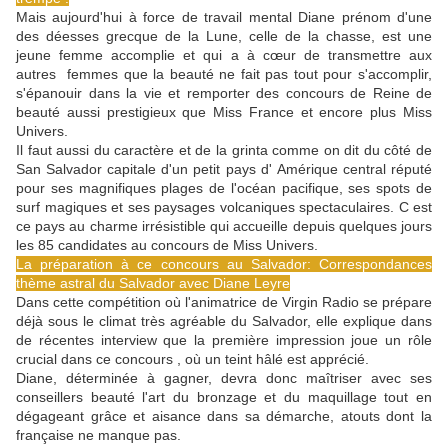
Mais aujourd'hui à force de travail mental Diane prénom d'une
des déesses grecque de la Lune, celle de la chasse, est une
jeune femme accomplie et qui a à cœur de transmettre aux
autres femmes que la beauté ne fait pas tout pour s'accomplir,
s'épanouir dans la vie et remporter des concours de Reine de
beauté aussi prestigieux que Miss France et encore plus Miss
Univers.
Il faut aussi du caractère et de la grinta comme on dit du côté de
San Salvador capitale d'un petit pays d' Amérique central réputé
pour ses magnifiques plages de l'océan pacifique, ses spots de
surf magiques et ses paysages volcaniques spectaculaires. C est
ce pays au charme irrésistible qui accueille depuis quelques jours
les 85 candidates au concours de Miss Univers.
La préparation à ce concours au Salvador: Correspondances
thème astral du Salvador avec Diane Leyre
Dans cette compétition où l'animatrice de Virgin Radio se prépare
déjà sous le climat très agréable du Salvador, elle explique dans
de récentes interview que la première impression joue un rôle
crucial dans ce concours , où un teint hâlé est apprécié.
Diane, déterminée à gagner, devra donc maîtriser avec ses
conseillers beauté l'art du bronzage et du maquillage tout en
dégageant grâce et aisance dans sa démarche, atouts dont la
française ne manque pas.