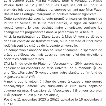
Le 5 octobre 2023, Marina Machete pour le Portugal et Rikkie
Valerie Kolle le 12 juillet pour les Pays-Bas ont élu pour la
première fois des candidates transgenres en tant que Miss Pays-
Bas et Miss Portugal, marquant un bouleversement significatif.
Cette synchronicité avec la toute première incursion du transit de
Pluton en Verseau♒ le 23 mars dernier, le signe du zodiaque
réputé comme le plus révolutionnaire et unisexe, souligne les
changements progressistes dans la perception de la beauté.
Ainsi, la participation de Diane Leyre à Miss Univers se déroule
dans un contexte de transformation, où la diversité et l'inclusivité
redéfinissent les critères de la beauté universelle.
La compétition s'annonce non seulement comme un spectacle de
grâce et d'élégance, mais aussi comme un reflet des évolutions
sociétales contemporaines.
​D'ici la fin du cycle de Pluton en Verseau♒ en 2044 auront nous
également au concours de Miss Univers une humanoïde 🤖 ou
une "ExtraTerrestre"👽 venue d'une autre planète du fin fond de
la galaxie☄️💫 🌌🌠😅.
A moins que le retour à l âge de pierre à cause d une guerre
apocalyptique amène les survivants à élire miss capitaine
caverne ou miss 4 cavaliers de l'Apocalypse ! (Humour scorpion
♏😁 période où est publié cet article)
Posté le 11 novembre 2023 à 20h23 actualisé le 16 novembre à
19h13