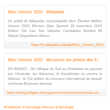
Miss Univers 2023 - Wikipédia
Un article de Wikipédia, l'encyclopédie libre. Élection deMiss
Univers 2023 Élection Date Samedi 18 novembre 2023
Édition 72e Lieu San Salvador Candidates Nombre 85
Débuts Disparitions Retour...
https://fr.wikipedia.org/wiki/Miss_Univers_2023
Miss Univers 2023 : découvrez les photos des 83 concurrentes de Diane Leyre
EN IMAGES - De l'Afrique du Sud au Zimbabwe en passant
par l'Australie, les Bahamas, le Kazakhstan ou encore le
Vietnam, la 72e édition du concours international de beauté
confronte 84 jeunes femmes
https://tvmag.lefigaro.fr/programme-tv/miss-france/miss-univers-2023-decouvrez-les-photos-des-83-concurrentes-de-diane-leyre-20231116
#Célébrités & Astrologie
#Amour & Astrologie