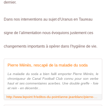
dernier.
Dans nos interventions au sujet d'Uranus en Taureau
signe de l'alimentation nous évoquions justement ces
changements importants à opérer dans l'hygiène de vie.
Pierre Ménès, rescapé de la maladie du soda
La maladie du soda a bien failli emporter Pierre Ménès, le
chroniqueur de Canal Football Club connu pour son verbe
haut et ses commentaires acerbes. Une double greffe - foie
et rein - en décembr...
http://www.lepoint.fr/editos-du-point/anne-jeanblanc/pierre-menes-rescape-de-la-maladie-du-soda-29-03-2017-2115530_57.php