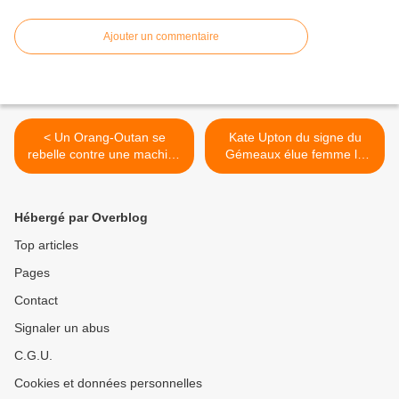
Ajouter un commentaire
< Un Orang-Outan se
Kate Upton du signe du
rebelle contre une machine
Gémeaux élue femme la
qui détruit son milieu
plus sexy du monde sous le
naturel pour planter des
signe du Gémeaux >
palmiers à huile
Hébergé par Overblog
Top articles
Pages
Contact
Signaler un abus
C.G.U.
Cookies et données personnelles