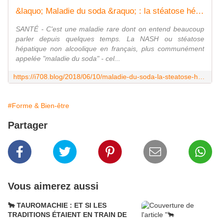
&laquo; Maladie du soda &raquo; : la stéatose hépatique touche-t-elle réellement 12% des Français ? Il semblerait que Oui, et que beaucoup l&rsquo;ignorent ! Notre meilleur médicament, c&rsquo;est nous même ! Changeons nos comportements alimentaires pour notre bien être !
SANTÉ - C'est une maladie rare dont on entend beaucoup
parler depuis quelques temps. La NASH ou stéatose
hépatique non alcoolique en français, plus communément
appelée "maladie du soda" - cel...
https://i708.blog/2018/06/10/maladie-du-soda-la-steatose-hepatique-touche-t-elle-reellement-12-des-francais-il-semblerait-que-oui-et-que-beaucoup-lignorent-notre-meilleur-medicament-cest-nous-meme-changeons-nos/
#Forme & Bien-être
Partager
Vous aimerez aussi
🐂 TAUROMACHIE : ET SI LES
TRADITIONS ÉTAIENT EN TRAIN DE