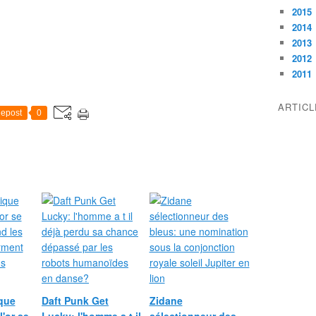
2015
2014
2013
2012
2011
ARTIC
epost
0
que
Daft Punk Get
Zidane