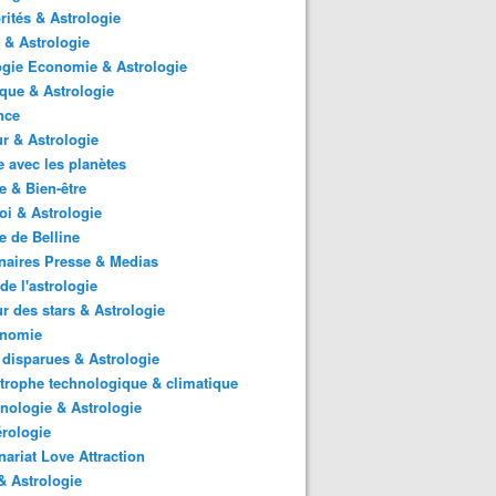
rités & Astrologie
 & Astrologie
gie Economie & Astrologie
ique & Astrologie
nce
r & Astrologie
 avec les planètes
 & Bien-être
i & Astrologie
e de Belline
naires Presse & Medias
de l'astrologie
 des stars & Astrologie
onomie
 disparues & Astrologie
trophe technologique & climatique
nologie & Astrologie
rologie
nariat Love Attraction
 Astrologie