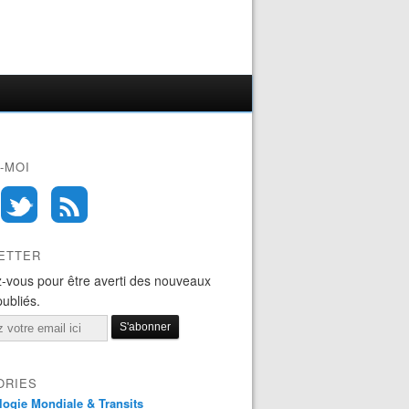
-MOI
ETTER
-vous pour être averti des nouveaux
publiés.
ORIES
logie Mondiale & Transits