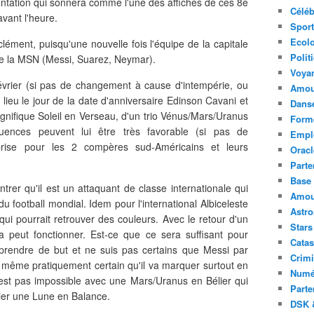
ntation qui sonnera comme l'une des affiches de ces 8e
Céléb
avant l'heure.
Sport
Ecolo
clément, puisqu'une nouvelle fois l'équipe de la capitale
Polit
de la MSN (Messi, Suarez, Neymar).
Voya
février (si pas de changement à cause d'intempérie, ou
Amou
lieu le jour de la date d'anniversaire Edinson Cavani et
Danse
gnifique Soleil en Verseau, d'un trio Vénus/Mars/Uranus
Forme
ences peuvent lui être très favorable (si pas de
Emplo
prise pour les 2 compères sud-Américains et leurs
Oracl
Parte
Base 
rer qu'il est un attaquant de classe internationale qui
Amour
du football mondial. Idem pour l'international Albiceleste
Astr
ui pourrait retrouver des couleurs. Avec le retour d'un
Stars
a peut fonctionner. Est-ce que ce sera suffisant pour
Catas
s prendre de but et ne suis pas certains que Messi par
Crimi
s même pratiquement certain qu'il va marquer surtout en
Numé
'est pas impossible avec une Mars/Uranus en Bélier qui
Parte
ier une Lune en Balance.
DSK &