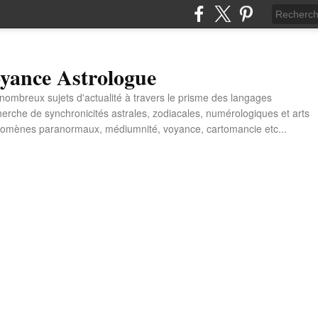
yance Astrologue
e nombreux sujets d'actualité à travers le prisme des langages
erche de synchronicités astrales, zodiacales, numérologiques et arts
énomènes paranormaux, médiumnité, voyance, cartomancie etc...