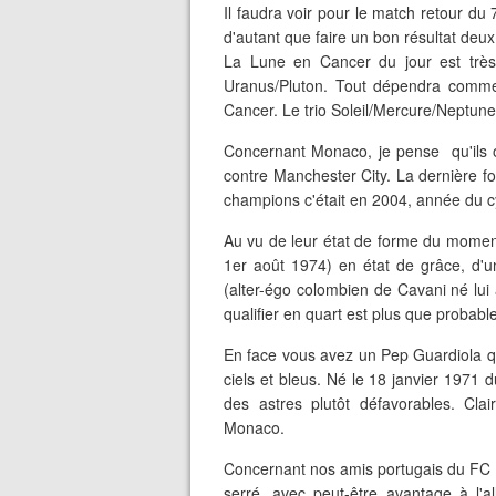
Il faudra voir pour le match retour du 
d'autant que faire un bon résultat deux
La Lune en Cancer du jour est très d
Uranus/Pluton. Tout dépendra comme
Cancer. Le trio Soleil/Mercure/Neptune
Concernant Monaco, je pense qu'ils o
contre Manchester City. La dernière fo
champions c'était en 2004, année du c
Au vu de leur état de forme du momen
1er août 1974) en état de grâce, d'u
(alter-égo colombien de Cavani né lui 
qualifier en quart est plus que probable
En face vous avez un Pep Guardiola q
ciels et bleus. Né le 18 janvier 1971 
des astres plutôt défavorables. Cla
Monaco.
Concernant nos amis portugais du FC Po
serré, avec peut-être avantage à l'