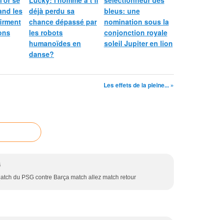
l'or se
Lucky: l'homme a t il
sélectionneur des
and les
déjà perdu sa
bleus: une
irment
chance dépassé par
nomination sous la
ions
les robots
conjonction royale
humanoïdes en
soleil Jupiter en lion
danse?
Les effets de la pleine... »
6
Match du PSG contre Barça match allez match retour