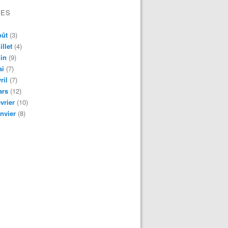
VES
oût
(3)
illet
(4)
in
(9)
ai
(7)
ril
(7)
ars
(12)
vrier
(10)
nvier
(8)