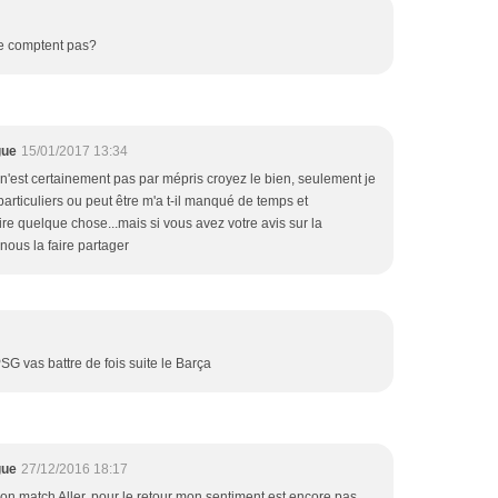
ne comptent pas?
gue
15/01/2017 13:34
e n'est certainement pas par mépris croyez le bien, seulement je
particuliers ou peut être m'a t-il manqué de temps et
ire quelque chose...mais si vous avez votre avis sur la
nous la faire partager
G vas battre de fois suite le Barça
gue
27/12/2016 18:17
bon match Aller, pour le retour mon sentiment est encore pas