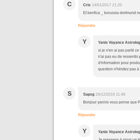
C
Cris
14/01/2017 21:20
Et benfica _ borussia dortmund 
Répondre
Y
Yanis Voyance Astrolo
si je n'en ai pas parlé c
n'ai pas eu de ressentis 
d'information pour produ
question n'hésitez pas à 
S
Supsg
26/12/2016 11:48
Bonjour yannis vous pense que PS
Répondre
Y
Yanis Voyance Astrolo
Je pressens à priori un 