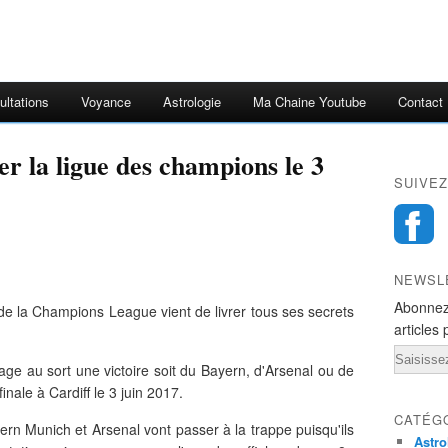
ultations
Voyance
Astrologie
Ma Chaine Youtube
Contact
r la ligue des champions le 3
SUIVEZ
NEWSL
Abonnez
e de la Champions League vient de livrer tous ses secrets
articles 
Email
rage au sort une victoire soit du Bayern, d'Arsenal ou de
nale à Cardiff le 3 juin 2017.
CATÉG
rn Munich et Arsenal vont passer à la trappe puisqu'ils
Astro