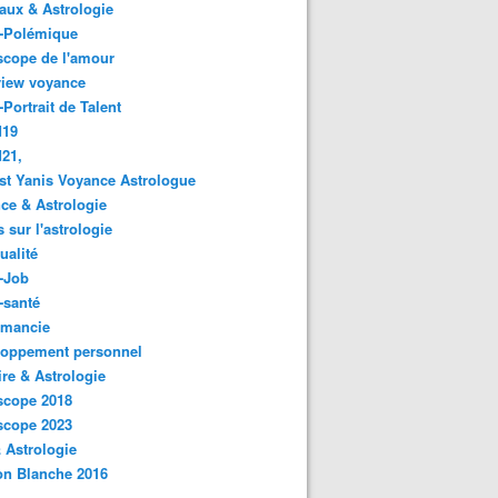
ux & Astrologie
o-Polémique
scope de l'amour
view voyance
-Portrait de Talent
d19
21,
st Yanis Voyance Astrologue
ce & Astrologie
s sur l'astrologie
ualité
-Job
-santé
omancie
loppement personnel
ire & Astrologie
scope 2018
scope 2023
 Astrologie
on Blanche 2016