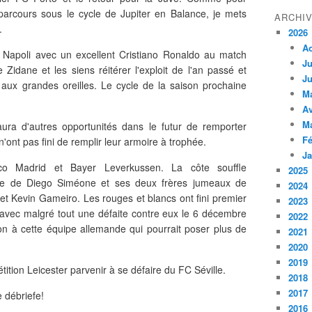
 parcours sous le cycle de Jupiter en Balance, je mets
ARCHI
.
2026
A
 Napoli avec un excellent Cristiano Ronaldo au match
Ju
 Zidane et les siens réitérer l'exploit de l'an passé et
Ju
 aux grandes oreilles. Le cycle de la saison prochaine
M
Av
M
ura d'autres opportunités dans le futur de remporter
Fé
'ont pas fini de remplir leur armoire à trophée.
Ja
tico Madrid et Bayer Leverkussen. La côte souffle
2025
ne de Diego Siméone et ses deux frères jumeaux de
2024
et Kevin Gameiro. Les rouges et blancs ont fini premier
2023
 avec malgré tout une défaite contre eux le 6 décembre
2022
ion à cette équipe allemande qui pourrait poser plus de
2021
2020
2019
étition Leicester parvenir à se défaire du FC Séville.
2018
2017
 débriefe!
2016