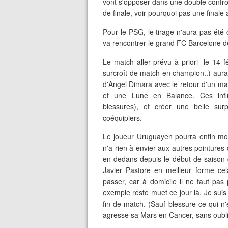
vont s'opposer dans une double confro
de finale, voir pourquoi pas une finale 
Pour le PSG, le tirage n'aura pas été 
va rencontrer le grand FC Barcelone 
Le match aller prévu à priori le 14 
surcroît de match en champion..) aura 
d'Angel Dimara avec le retour d'un ma
et une Lune en Balance. Ces influ
blessures), et créer une belle sur
coéquipiers.
Le joueur Uruguayen pourra enfin mont
n'a rien à envier aux autres pointures 
en dedans depuis le début de saison q
Javier Pastore en meilleur forme cel
passer, car à domicile il ne faut pa
exemple reste muet ce jour là. Je sui
fin de match. (Sauf blessure ce qui n
agresse sa Mars en Cancer, sans oubl