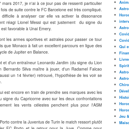
Anima
7 mars 2017, je n'ai à ce jour pas de ressenti particulier
Astr
 fois de suite contre le FC Barcelone est très compliqué.
Horo
ifficile à analyser car elle va activer la dissonance
inter
nt réagi Lionel Messi qui est justement du signe du
Astro
 est favorable à Unai Emery.
Covi
nt les armes sportives et astrales pour passer ce tour
Covid
is que Monaco à fait un excellent parcours en ligue des
Qui e
ycle de Jupiter en Balance.
Finan
Livre
t et d'un entraîneur Leonardo Jardim (du signe du Lion
Spirit
n Bernardo Silva maître à jouer, d'un Radamel Falcao
Astro
aussi un 14 février) retrouvé, l'hypothèse de les voir se
Astro
.
Chir
Déve
ui est encore en train de prendre ses marques avec les
Histo
du signe du Capricorne avec sur les deux confrontations
Horo
irement les vents célestes penchent plus pour l'ASM
Horo
Jeu &
rto contre la Juventus de Turin le match ressort plutôt
Mais
aller FC Porto et le retour pour la Juve. Comme pour